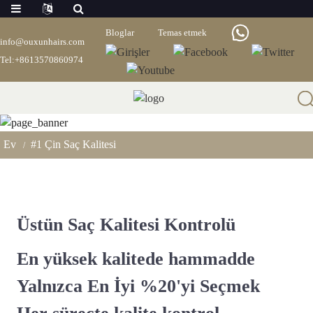
Bloglar
Temas etmek
info@ouxunhairs.com
Tel:+8613570860974
#1 Çin Saç Kalitesi
Ev
#1 Çin Saç Kalitesi
Üstün Saç Kalitesi Kontrolü
En yüksek kalitede hammadde
Yalnızca En İyi %20'yi Seçmek