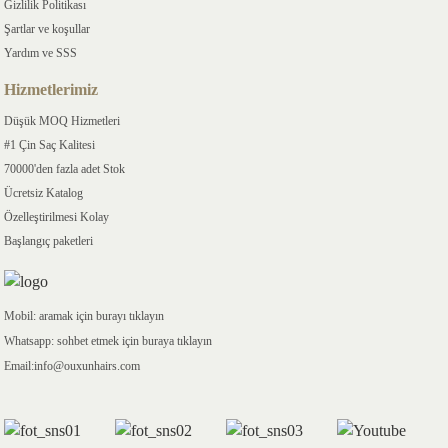
Gizlilik Politikası
Şartlar ve koşullar
Yardım ve SSS
Hizmetlerimiz
Düşük MOQ Hizmetleri
#1 Çin Saç Kalitesi
70000'den fazla adet Stok
Ücretsiz Katalog
Özelleştirilmesi Kolay
Başlangıç ​​paketleri
Mobil: aramak için burayı tıklayın
Whatsapp: sohbet etmek için buraya tıklayın
Email:info@ouxunhairs.com