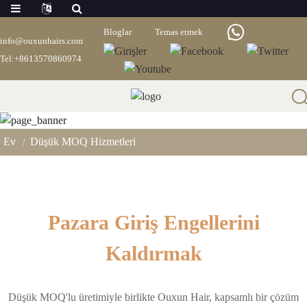
Bloglar
Temas etmek
info@ouxunhairs.com
Tel:+8613570860974
Düşük MOQ Hizmetleri
Ev
Düşük MOQ Hizmetleri
Pazara Giriş Engellerini
Kaldırmak
Düşük MOQ'lu üretimiyle birlikte Ouxun Hair, kapsamlı bir çözüm