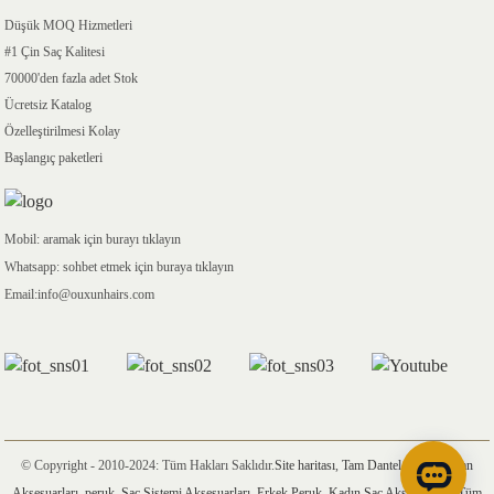
Düşük MOQ Hizmetleri
#1 Çin Saç Kalitesi
70000'den fazla adet Stok
Ücretsiz Katalog
Özelleştirilmesi Kolay
Başlangıç ​​paketleri
Mobil: aramak için burayı tıklayın
Whatsapp: sohbet etmek için buraya tıklayın
Email:info@ouxunhairs.com
© Copyright - 2010-2024: Tüm Hakları Saklıdır.
Site haritası
,
Tam Dantel Peruk
,
kaban
Aksesuarları
,
peruk
,
Saç Sistemi Aksesuarları
,
Erkek Peruk
,
Kadın Saç Aksesuarları
,
Tüm