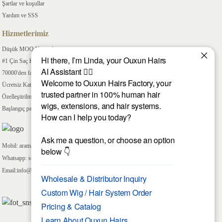
Şartlar ve koşullar
Yardım ve SSS
Hizmetlerimiz
Düşük MOQ Hizmetleri
#1 Çin Saç Kalitesi
70000'den fazla adet Stok
Ücretsiz Katalog
Özelleştirilmesi Kolay
Başlangıç ​​paketleri
Mobil: aramak için burayı tıklayın
Whatsapp: sohbet etmek için buraya tıklayın
Email:info@ouxunhairs.com