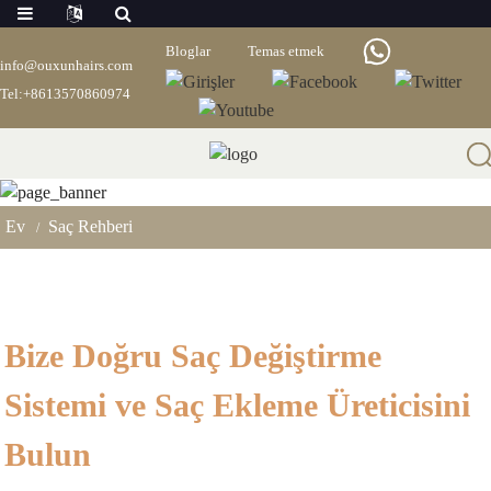
Bloglar
Temas etmek
info@ouxunhairs.com
Tel:+8613570860974
Saç Rehberi
Ev
Saç Rehberi
Bize Doğru Saç Değiştirme
Sistemi ve Saç Ekleme Üreticisini
Bulun