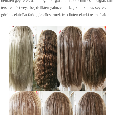
delikten geçirerek daha doğal bir görünüm elde edilmesini sağlar.Tam
tersine, dört veya beş delikten yalnızca birkaç kıl takılırsa, seyrek
görünecektir.Bu farkı görselleştirmek için lütfen ekteki resme bakın.