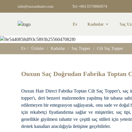
info@ouxunhairs.com
Tel:+8613570860974
Ev
Kadınlar
Saç U
Ev
Ürünler
Kadınlar
Saç Topper
Cilt Saç Topper
Ouxun Saç Doğrudan Fabrika Toptan Ci
Ouxun Hair Direct Fabrika Toptan Cilt Saç Topper'ı, saç i
topper'ı, deri benzeri malzemeden yapılmış bir tabana sahip
edilemeyen bir entegrasyon sağlayarak, onu sade ve doğal b
için rekabetçi fiyatlandırma sağlar ve müşteriler, saç tip
genellikle giyilmesi rahattır ve çeşitli saç stilleri için y
destek kanalları aracılığıyla iletişime geçebilirler.