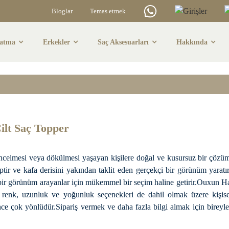
Bloglar
Temas etmek
zatma
Erkekler
Saç Aksesuarları
Hakkında
Cilt Saç Topper
lt Saç Topper
ncelmesi veya dökülmesi yaşayan kişilere doğal ve kusursuz bir çözüm
tir ve kafa derisini yakından taklit eden gerçekçi bir görünüm yaratır
ir görünüm arayanlar için mükemmel bir seçim haline getirir.Ouxun Hair
i, renk, uzunluk ve yoğunluk seçenekleri de dahil olmak üzere kişisell
eterince çok yönlüdür.Sipariş vermek ve daha fazla bilgi almak için bir