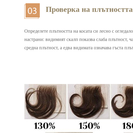
Проверка на плътността
Определете плътността на косата си лесно с огледал
настрани: видимият скалп показва слаба плътност, 
средна плътност, а едва видимата означава гъста плъ