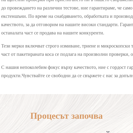
до провеждането на различни тестове, ние гарантираме, че само
екстеншъни. По време на снабдяването, обработката и производ
качеството, за да отговорим на нашите високи стандарти. Гаран
останалата част се продава на нашите конкуренти.
Тези мерки включват строго измиване, триене и микроскопски т
част от пакетираната коса се подлага на произволни проверки,
С нашия непоколебим фокус върху качеството, ние с гордост га
продукти.Чувствайте се свободни да се свържете с нас за допъ
Процесът започва