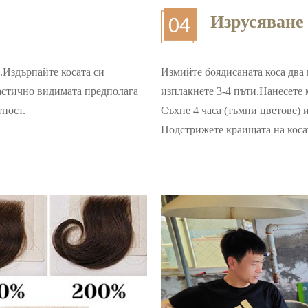
Изрусяване 
о.Издърпайте косата си
Измийте боядисаната коса два 
частично видимата предполага
изплакнете 3-4 пъти.Нанесете 
тност.
Съхне 4 часа (тъмни цветове) и
Подстрижете краищата на коса