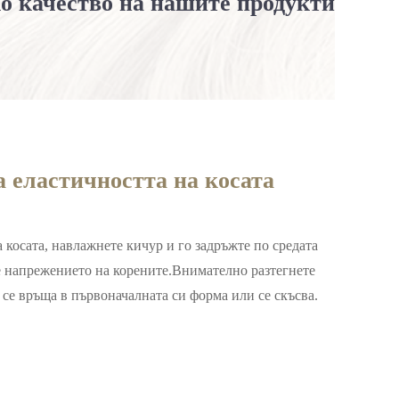
ко качество на нашите продукти
 еластичността на косата
а косата, навлажнете кичур и го задръжте по средата
те напрежението на корените.Внимателно разтегнете
 се връща в първоначалната си форма или се скъсва.