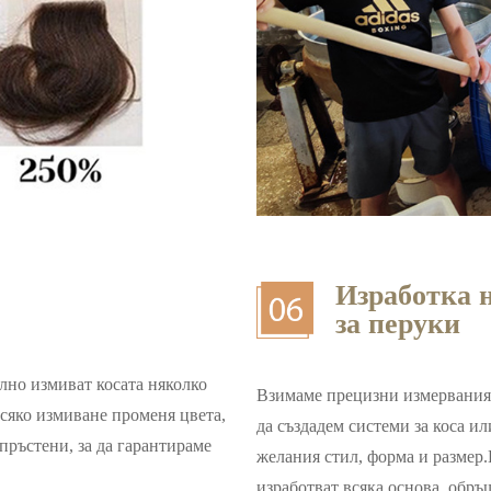
Изработка н
за перуки
лно измиват косата няколко
Взимаме прецизни измервания 
Всяко измиване променя цвета,
да създадем системи за коса ил
пръстени, за да гарантираме
желания стил, форма и разме
изработват всяка основа, обр