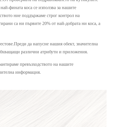
 най-фината коса се използва за нашите
ството ние поддържаме строг контрол на
тирани са ни първите 20% от най-добрата ни коса, а
естове.Преди да напусне нашия обект, значителна
 обхващащи различни атрибути и приложения.
рантираме превъзходството на нашите
лнителна информация.