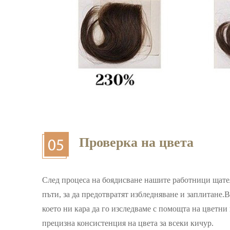
Проверка на цвета
След процеса на боядисване нашите работници щате
пъти, за да предотвратят избледняване и заплитане.
което ни кара да го изследваме с помощта на цветни 
прецизна консистенция на цвета за всеки кичур.