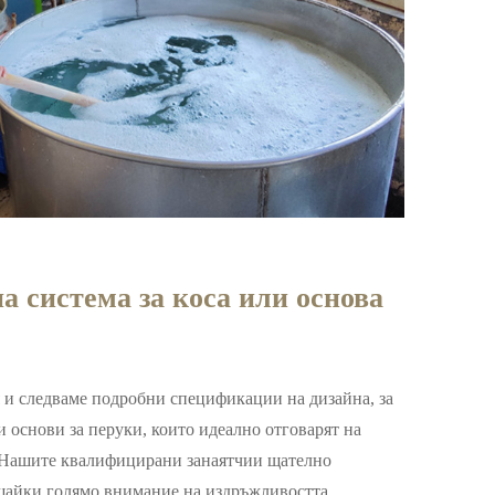
а система за коса или основа
и следваме подробни спецификации на дизайна, за
и основи за перуки, които идеално отговарят на
р.Нашите квалифицирани занаятчии щателно
ъщайки голямо внимание на издръжливостта,