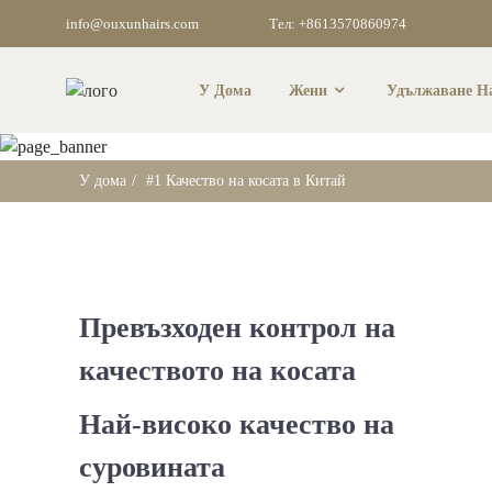
info@ouxunhairs.com
Тел: +8613570860974
У Дома
Жени
Удължаване На
#1 Кач
У дома
#1 Качество на косата в Китай
Превъзходен контрол на
качеството на косата
Най-високо качество на
суровината