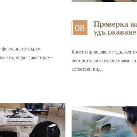
Проверка на
удължаване
е фокусираме върху
Когато проверяваме удълженият
осата, за да гарантираме
лепилото, като гарантираме си
естествен вид.