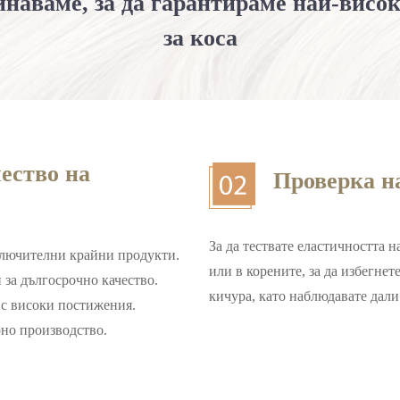
инаваме, за да гарантираме най-висо
за коса
ество на
Проверка на
За да тествате еластичността н
ключителни крайни продукти.
или в корените, за да избегне
 за дългосрочно качество.
кичура, като наблюдавате дали
с високи постижения.
рно производство.