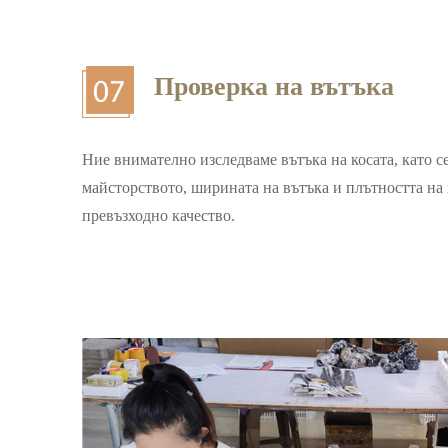
Проверка на вътъка
Ние внимателно изследваме вътъка на косата, като с
майсторството, ширината на вътъка и плътността на к
превъзходно качество.