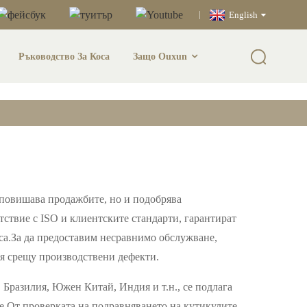
English
Ръководство За Коса
Защо Ouxun
В Китай
о повишава продажбите, но и подобрява
тствие с ISO и клиентските стандарти, гарантират
са.За да предоставим несравнимо обслужване,
ия срещу производствени дефекти.
 Бразилия, Южен Китай, Индия и т.н., се подлага
.От проверката на подравняването на кутикулите