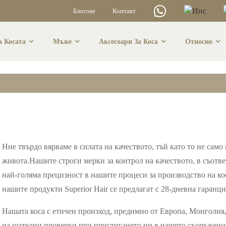
Блогове
Контакт
 Косата
Мъже
Аксесоари За Коса
Относно
ество На Косата 
Ние твърдо вярваме в силата на качеството, тъй като то не сам
живота.Нашите строги мерки за контрол на качеството, в съотве
най-голяма прецизност в нашите процеси за производство на ко
нашите продукти Superior Hair се предлагат с 28-дневна гаранц
Нашата коса с етичен произход, предимно от Европа, Монголия,
на щателни проверки при пристигането ни в нашето съоръжение