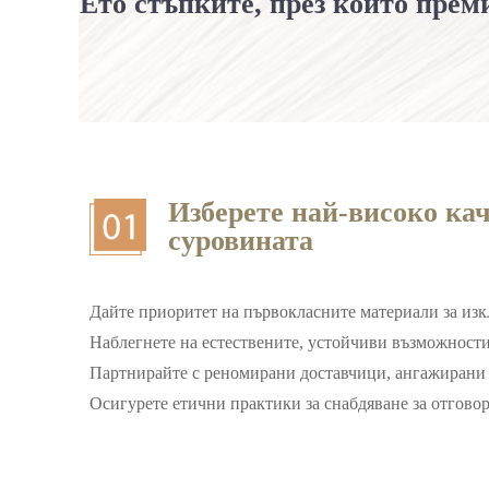
Ето стъпките, през които прем
Изберете най-високо кач
суровината
Дайте приоритет на първокласните материали за из
Наблегнете на естествените, устойчиви възможности
Партнирайте с реномирани доставчици, ангажирани 
Осигурете етични практики за снабдяване за отгово