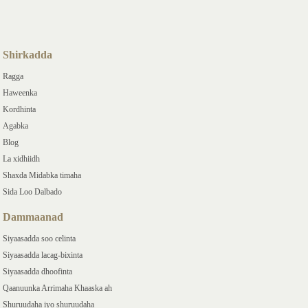
Shirkadda
Ragga
Haweenka
Kordhinta
Agabka
Blog
La xidhiidh
Shaxda Midabka timaha
Sida Loo Dalbado
Dammaanad
Siyaasadda soo celinta
Siyaasadda lacag-bixinta
Siyaasadda dhoofinta
Qaanuunka Arrimaha Khaaska ah
Shuruudaha iyo shuruudaha