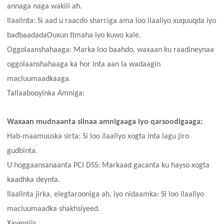
annaga naga wakiil ah.
Ilaalinta: Si aad u raacdo sharciga ama loo ilaaliyo xuquuqda iyo
badbaadada
Ouxun timaha
iyo kuwo kale.
Oggolaanshahaaga: Marka loo baahdo, waxaan ku raadineynaa
oggolaanshahaaga ka hor inta aan la wadaagin
macluumaadkaaga.
Tallaabooyinka Amniga:
Waxaan mudnaanta siinaa amnigaaga iyo qarsoodigaaga:
Hab-maamuuska sirta: Si loo ilaaliyo xogta inta lagu jiro
gudbinta.
U hoggaansanaanta PCI DSS: Markaad gacanta ku hayso xogta
kaadhka deynta.
Ilaalinta jirka, elegtarooniga ah, iyo nidaamka: Si loo ilaaliyo
macluumaadka shakhsiyeed.
Xayeysiis