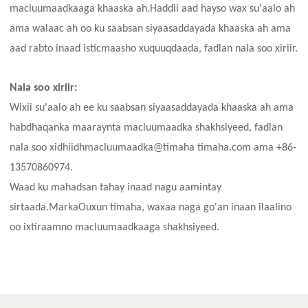
macluumaadkaaga khaaska ah.Haddii aad hayso wax su'aalo ah
ama walaac ah oo ku saabsan siyaasaddayada khaaska ah ama
aad rabto inaad isticmaasho xuquuqdaada, fadlan nala soo xiriir.
Nala soo xiriir:
Wixii su'aalo ah ee ku saabsan siyaasaddayada khaaska ah ama
habdhaqanka maaraynta macluumaadka shakhsiyeed, fadlan
nala soo xidhiidh
macluumaadka
@
timaha timaha
.com ama +86-
1
3570860974.
Waad ku mahadsan tahay inaad nagu aamintay
sirtaada.Marka
Ouxun timaha
, waxaa naga go'an inaan ilaalino
oo ixtiraamno macluumaadkaaga shakhsiyeed.