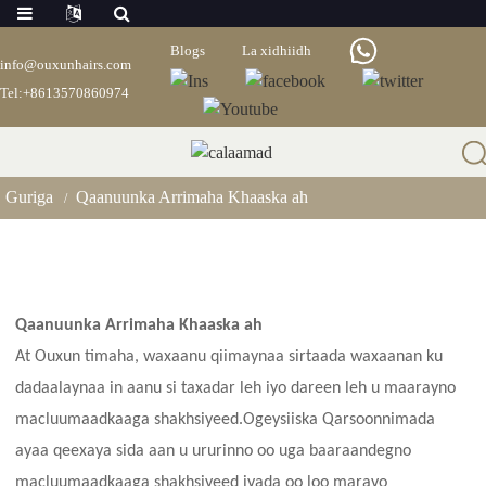
Blogs
La xidhiidh
info@ouxunhairs.com
Tel:+8613570860974
Qaanuunka Arrimaha Khaaska Ah
Guriga
Qaanuunka Arrimaha Khaaska ah
Qaanuunka Arrimaha Khaaska ah
At
Ouxun timaha
, waxaanu qiimaynaa sirtaada waxaanan ku
dadaalaynaa in aanu si taxadar leh iyo dareen leh u maarayno
macluumaadkaaga shakhsiyeed.Ogeysiiska Qarsoonnimada
ayaa qeexaya sida aan u ururinno oo uga baaraandegno
macluumaadkaaga shakhsiyeed iyada oo loo marayo