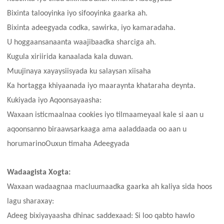
Bixinta talooyinka iyo sifooyinka gaarka ah.
Bixinta adeegyada codka, sawirka, iyo kamaradaha.
U hoggaansanaanta waajibaadka sharciga ah.
Kugula xiriirida kanaalada kala duwan.
Muujinaya xayaysiisyada ku salaysan xiisaha
Ka hortagga khiyaanada iyo maaraynta khataraha deynta.
Kukiyada iyo Aqoonsayaasha:
Waxaan isticmaalnaa cookies iyo tilmaameyaal kale si aan u
aqoonsanno biraawsarkaaga ama aaladdaada oo aan u
horumarino
Ouxun timaha
Adeegyada
Wadaagista Xogta:
Waxaan wadaagnaa macluumaadka gaarka ah kaliya sida hoos
lagu sharaxay:
Adeeg bixiyayaasha dhinac saddexaad: Si loo qabto hawlo