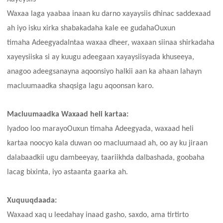
Waxaa laga yaabaa inaan ku darno xayaysiis dhinac saddexaad
ah iyo isku xirka shabakadaha kale ee gudaha
Ouxun
timaha
AdeegyadaIntaa waxaa dheer, waxaan siinaa shirkadaha
xayeysiiska si ay kuugu adeegaan xayaysiisyada khuseeya,
anagoo adeegsanayna aqoonsiyo halkii aan ka ahaan lahayn
macluumaadka shaqsiga lagu aqoonsan karo.
Macluumaadka Waxaad heli kartaa:
Iyadoo loo marayo
Ouxun timaha
Adeegyada, waxaad heli
kartaa noocyo kala duwan oo macluumaad ah, oo ay ku jiraan
dalabaadkii ugu dambeeyay, taariikhda dalbashada, goobaha
lacag bixinta, iyo astaanta gaarka ah.
Xuquuqdaada:
Waxaad xaq u leedahay inaad gasho, saxdo, ama tirtirto