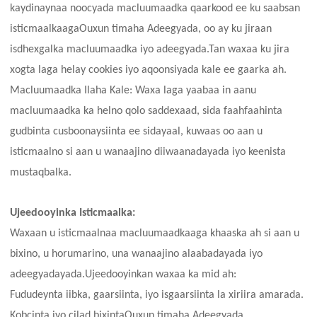
kaydinaynaa noocyada macluumaadka qaarkood ee ku saabsan
isticmaalkaaga
Ouxun timaha
Adeegyada, oo ay ku jiraan
isdhexgalka macluumaadka iyo adeegyada.Tan waxaa ku jira
xogta laga helay cookies iyo aqoonsiyada kale ee gaarka ah.
Macluumaadka Ilaha Kale: Waxa laga yaabaa in aanu
macluumaadka ka helno qolo saddexaad, sida faahfaahinta
gudbinta cusboonaysiinta ee sidayaal, kuwaas oo aan u
isticmaalno si aan u wanaajino diiwaanadayada iyo keenista
mustaqbalka.
Ujeedooyinka Isticmaalka:
Waxaan u isticmaalnaa macluumaadkaaga khaaska ah si aan u
bixino, u horumarino, una wanaajino alaabadayada iyo
adeegyadayada.Ujeedooyinkan waxaa ka mid ah:
Fududeynta iibka, gaarsiinta, iyo isgaarsiinta la xiriira amarada.
Kobcinta iyo cilad bixinta
Ouxun timaha
Adeegyada