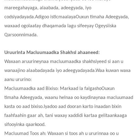
mareegahayaga, alaabada, adeegyada, iyo
codsiyadayada.Adigoo isticmaalaya
Ouxun timaha
Adeegyada,
waxaad ogolaatay dhaqamada lagu sifeeyay Ogeysiiska
Qarsoonnimada.
Uruurinta Macluumaadka Shakhsi ahaaneed:
Waxaan aruurineynaa macluumaadka shakhsiyeed si aan u
wanaajino alaabadayada iyo adeegyadayada.Waa kuwan waxa
aanu ururino:
Macluumaadka aad Bixiso: Markaad la falgasho
Ouxun
timaha
Adeegyada, waanu helnaa oo kaydinaynaa macluumaad
kasta oo aad bixiso.Iyadoo aad dooran karto inaadan bixin
faahfaahin gaar ah, tani waxay xaddidi kartaa gelitaankaaga
sifooyinka qaarkood.
Macluumad Toos ah: Waxaan si toos ah u ururinnaa oo u