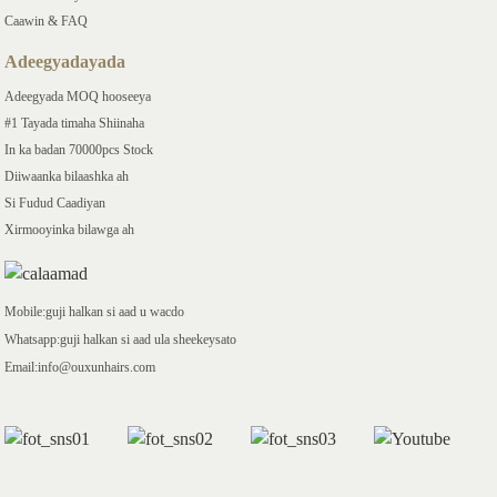
Caawin & FAQ
Adeegyadayada
Adeegyada MOQ hooseeya
#1 Tayada timaha Shiinaha
In ka badan 70000pcs Stock
Diiwaanka bilaashka ah
Si Fudud Caadiyan
Xirmooyinka bilawga ah
Mobile:guji halkan si aad u wacdo
Whatsapp:guji halkan si aad ula sheekeysato
Email:info@ouxunhairs.com