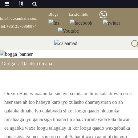
Blogs
La xidhiidh
info@ouxunhairs.com
Tel:+8613570860974
Qalabka Timaha
Guriga
Qalabka timaha
Ouxun Hair, waxaanu ku siinaynaa nidaam timo kala duwan oo si
heer sare ah loo habeyn karo iyo xulasho dhameystiran oo ah
qalabka timaha iyo qalabyada si kor loogu qaado nidaamka
timahaaga iyo ganacsiga timaha timaha.Ururintayada kala duwan
ee agabka waxa loogu talagalay in kor loogu qaado waxqabadka
ganacsigaaga meel sare oo cusub.Sahami waxa aanu bixinayno,