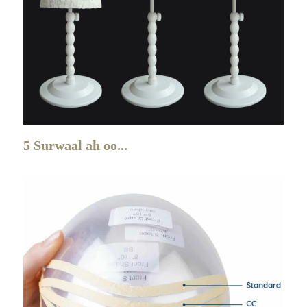
5 Surwaal ah oo...