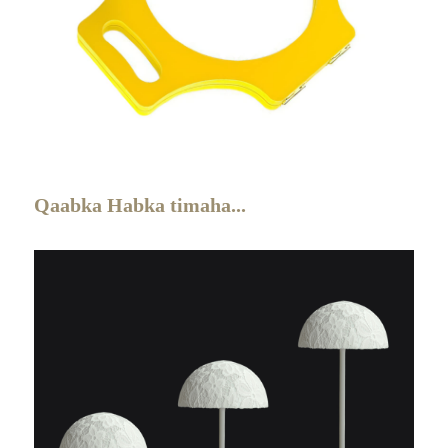
Qaabka Habka timaha...