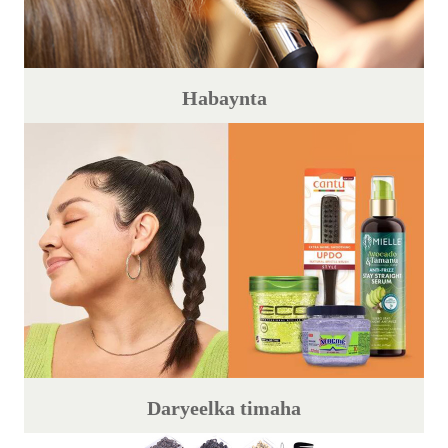
Habaynta
Daryeelka timaha