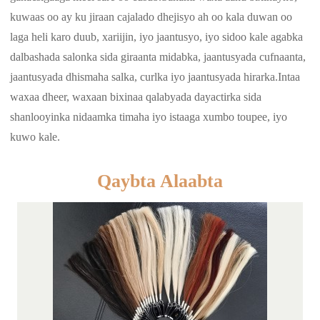
kuwaas oo ay ku jiraan cajalado dhejisyo ah oo kala duwan oo
laga heli karo duub, xariijin, iyo jaantusyo, iyo sidoo kale agabka
dalbashada salonka sida giraanta midabka, jaantusyada cufnaanta,
jaantusyada dhismaha salka, curlka iyo jaantusyada hirarka.Intaa
waxaa dheer, waxaan bixinaa qalabyada dayactirka sida
shanlooyinka nidaamka timaha iyo istaaga xumbo toupee, iyo
kuwo kale.
Qaybta Alaabta