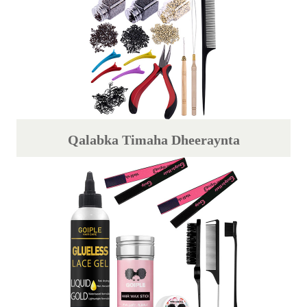
Qalabka Timaha Dheeraynta