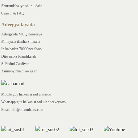
Shuruudaha iyo shuruudaha
Caawin & FAQ
Adeegyadayada
Adeegyada MOQ hooseeya
#1 Tayada timaha Shiinaha
In ka badan 70000pcs Stock
Diiwaanka bilaashka ah
Si Fudud Caadiyan
Xirmooyinka bilawga ah
Mobile:guji halkan si aad u wacdo
Whatsapp:guji halkan si aad ula sheekeysato
Email:info@ouxunhairs.com