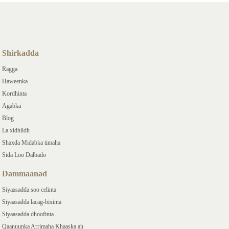
Shirkadda
Ragga
Haweenka
Kordhinta
Agabka
Blog
La xidhiidh
Shaxda Midabka timaha
Sida Loo Dalbado
Dammaanad
Siyaasadda soo celinta
Siyaasadda lacag-bixinta
Siyaasadda dhoofinta
Qaanuunka Arrimaha Khaaska ah