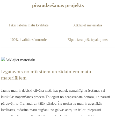
pieaudzēšanas projekts
Tikai labākā matu kvalitāte
Atklājiet materiālus
100% kvalitātes kontrole
Elpu aizraujošs iepakojums
Izgatavots no mīkstiem un zīdainiem matu
materiāliem
Jaunie mati ir dabiski cilvēka mati, kas paliek nemainīgi krāsošanas vai
kutikulas noņemšanas procesā.To iegūst no neapstrādāta donora, un parasti
pārdevēji to tīra, audi un tālāk pārdod.Šie neskartie mati ir augstākās
kvalitātes, atdarina matu augšanu no galvas ādas, un ir ļoti pieprasīti.