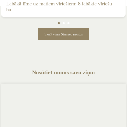
Labākā līme uz matiem vīriešiem: 8 labākie vīriešu
ha...
Skatīt visus Starseed rakstus
Nosūtiet mums savu ziņu: