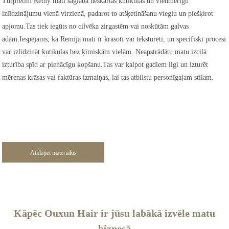
Turpretim Remy mati saglabā neskartas kutikulas un vienmērīgu
izlīdzinājumu vienā virzienā, padarot to atšķetināšanu vieglu un piešķirot
apjomu.Tas tiek iegūts no cilvēka zirgastēm vai noskūtām galvas
ādām.Iespējams, ka Remija mati ir krāsoti vai teksturēti, un specifiski procesi
var izlīdzināt kutikulas bez ķīmiskām vielām. Neapstrādātu matu izcilā
izturība spīd ar pienācīgu kopšanu.Tas var kalpot gadiem ilgi un izturēt
mērenas krāsas vai faktūras izmaiņas, lai tas atbilstu personīgajam stilam.
Atklājiet materiālus
Kāpēc Ouxun Hair ir jūsu labākā izvēle matu
biznesā