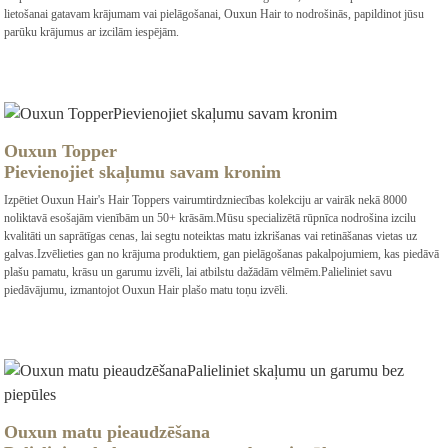
lietošanai gatavam krājumam vai pielāgošanai, Ouxun Hair to nodrošinās, papildinot jūsu
parūku krājumus ar izcilām iespējām.
Ouxun Topper
Pievienojiet skaļumu savam kronim
Izpētiet Ouxun Hair's Hair Toppers vairumtirdzniecības kolekciju ar vairāk nekā 8000
noliktavā esošajām vienībām un 50+ krāsām.Mūsu specializētā rūpnīca nodrošina izcilu
kvalitāti un saprātīgas cenas, lai segtu noteiktas matu izkrišanas vai retināšanas vietas uz
galvas.Izvēlieties gan no krājuma produktiem, gan pielāgošanas pakalpojumiem, kas piedāvā
plašu pamatu, krāsu un garumu izvēli, lai atbilstu dažādām vēlmēm.Palieliniet savu
piedāvājumu, izmantojot Ouxun Hair plašo matu toņu izvēli.
Ouxun matu pieaudzēšana