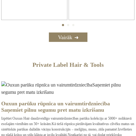
Vairāk
Private Label Hair & Tools
Ouxun parūku rūpnīca un vairumtirdzniecība
Saņemiet pilnu segumu pret matu izkrišanu
Izpētiet Ouxun Hair daudzveidīgo vairumtirdzniecības parūku kolekciju ar 5000+ noliktavā
esošajām vienībām un 50+ krāsām.Kā tiešā rūpnīca piedāvājam kvalitatīvus cilvēku matus un
sintētiskās parūkas dažādās vāciņu konstrukcijās – mežģīņu, mono, zīda pamatnē.Izvēlieties
no plašā krāsu un stilu klāsta ar izcilu kvalitāti.Neatkarīgi no tā, vai dodat priekšroku