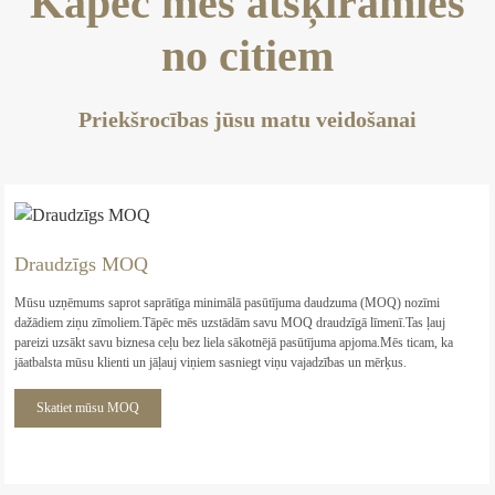
Kāpēc mēs atšķiramies
no citiem
Priekšrocības jūsu matu veidošanai
Draudzīgs MOQ
Mūsu uzņēmums saprot saprātīga minimālā pasūtījuma daudzuma (MOQ) nozīmi
dažādiem ziņu zīmoliem.Tāpēc mēs uzstādām savu MOQ draudzīgā līmenī.Tas ļauj
pareizi uzsākt savu biznesa ceļu bez liela sākotnējā pasūtījuma apjoma.Mēs ticam, ka
jāatbalsta mūsu klienti un jāļauj viņiem sasniegt viņu vajadzības un mērķus.
Skatiet mūsu MOQ