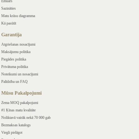
Emuārs
Sazināties
Matu krāsu diagramma
Kā pasūtīt
Garantija
Atgriešanas nosacījumi
Maksājumu politika
Piegādes politika
Privātuma politika
Noteikumi un nosacījumi
Palīdzība un FAQ
Mūsu Pakalpojumi
Zema MOQ pakalpojumi
#1 Ķīnas matu kvalitāte
Noliktavā vairāk nekā 70 000 gab
Bezmaksas katalogs
Viegli pielāgot