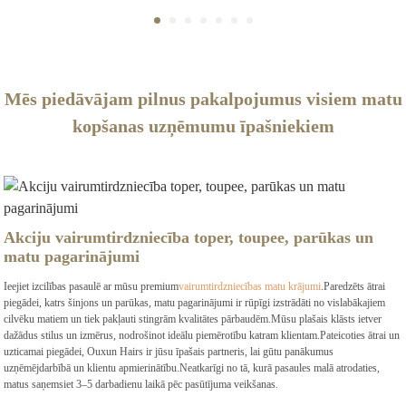
Mēs piedāvājam pilnus pakalpojumus visiem matu
kopšanas uzņēmumu īpašniekiem
Akciju vairumtirdzniecība toper, toupee, parūkas un
matu pagarinājumi
Ieejiet izcilības pasaulē ar mūsu premium
vairumtirdzniecības matu krājumi
.Paredzēts ātrai
piegādei, katrs šinjons un parūkas, matu pagarinājumi ir rūpīgi izstrādāti no vislabākajiem
cilvēku matiem un tiek pakļauti stingrām kvalitātes pārbaudēm.Mūsu plašais klāsts ietver
dažādus stilus un izmērus, nodrošinot ideālu piemērotību katram klientam.Pateicoties ātrai un
uzticamai piegādei, Ouxun Hairs ir jūsu īpašais partneris, lai gūtu panākumus
uzņēmējdarbībā un klientu apmierinātību.Neatkarīgi no tā, kurā pasaules malā atrodaties,
matus saņemsiet 3–5 darbadienu laikā pēc pasūtījuma veikšanas.