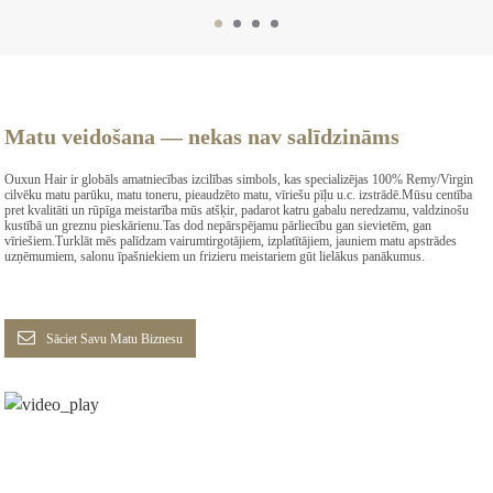
Matu veidošana — nekas nav salīdzināms
Ouxun Hair ir globāls amatniecības izcilības simbols, kas specializējas 100% Remy/Virgin
cilvēku matu parūku, matu toneru, pieaudzēto matu, vīriešu pīļu u.c. izstrādē.Mūsu centība
pret kvalitāti un rūpīga meistarība mūs atšķir, padarot katru gabalu neredzamu, valdzinošu
kustībā un greznu pieskārienu.Tas dod nepārspējamu pārliecību gan sievietēm, gan
vīriešiem.Turklāt mēs palīdzam vairumtirgotājiem, izplatītājiem, jauniem matu apstrādes
uzņēmumiem, salonu īpašniekiem un frizieru meistariem gūt lielākus panākumus.
Sāciet Savu Matu Biznesu