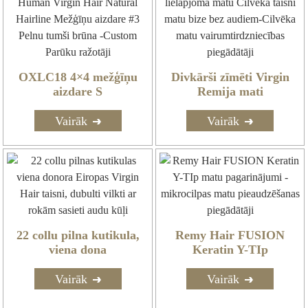
OXLC18 4×4 mežģīņu
Divkārši zīmēti Virgin
aizdare S
Remija mati
Vairāk
Vairāk
22 collu pilna kutikula,
Remy Hair FUSION
viena dona
Keratin Y-TIp
Vairāk
Vairāk