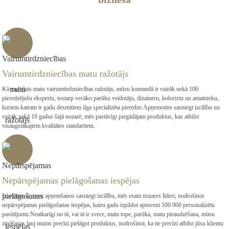
Vairumtirdzniecības matu ražotājs
Kā vadošais matu vairumtirdzniecības ražotājs, mūsu komandā ir vairāk nekā 100
pieredzējušu ekspertu, tostarp vecāko parūku veidotāju, dizaineru, koloristu un amatnieku,
kuriem katram ir gadu desmitiem ilga specializēta pieredze.Apņemoties sasniegt izcilību un
vairāk nekā 10 gadus šajā nozarē, mēs pastāvīgi piegādājam produktus, kas atbilst
visaugstākajiem kvalitātes standartiem.
Nepārspējamas pielāgošanas iespējas
Izceļoties ar savu apņemšanos sasniegt izcilību, mēs esam nozares līderi, nodrošinot
nepārspējamas pielāgošanas iespējas, katru gadu izpildot aptuveni 100 000 personalizētu
pasūtījumu.Neatkarīgi no tā, vai tā ir svece, matu tope, parūka, matu pieaudzēšana, mūsu
zināšanas ļauj mums precīzi pielāgot produktus, nodrošinot, ka tie precīzi atbilst jūsu klientu