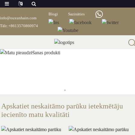
Blogi
Sazināties
info@ouxunhairs.com
Tālr.:+8613570860974
Apskatiet neskaitāmo parūku ietekmētāju
iecienīto matu kvalitāti