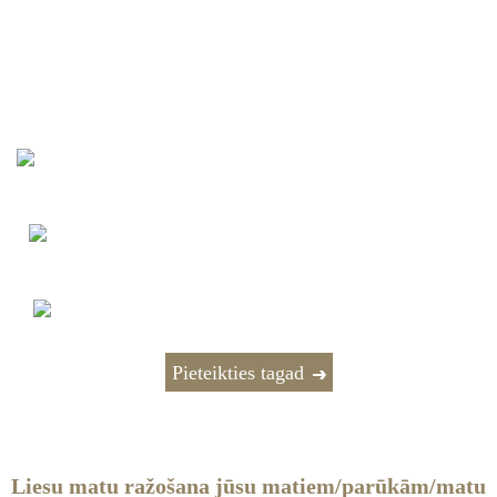
Kļūstiet par ekskluzīvu vairumtirgotāju ar mums
Kāpēc izvēlēties mūs?
Atbloķējiet Premium
vairumtirdzniecības cenas
Saņemiet īpašos pasūtījumu
paraugus
Piekļūstiet produktu ekspertiem
Pieteikties tagad
Liesu matu ražošana jūsu matiem/parūkām/matu