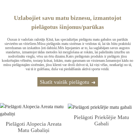
Uzlabojiet savu matu biznesu, izmantojot
pielāgotus šinjonus/parūkas
Ouxun ir vadošais ražotājs Ķīnā, kas specializējas pielāgotu matu gabalos un parūkās
sievietēm un vīriešiem.Mūsu pielāgotās matu sistēmas ir veidotas tā, lai tās būtu praktiski
neredzamas un izskatītos ļoti dabiski.Mēs lepojamies ar to, ka saglabājam savus augstos
standartus, izmantojot tādas metodes kā mezglošana ar rokām, lai palielinātu izturību un
nodrošinātu vieglu, vēsu un ērtu dizainu.Katrs pielāgotais produkts ir pielāgots jūsu
konkrētajām vēlmēm, tostarp krāsai, lokām, matu garumam un virzienam.Izmantojot kādu no
mūsu pielāgotajām sistēmām, jūsu klienti var droši dzīvot tā, kā viņi vēlas, neatkarīgi no tā,
vai tā ir gulēšana, duša vai piedalīšanās aktīvā sporta veidā.
Skatīt vairāk pielāgotu
Pielāgoti Priekšējie Matu
Gabali
Pielāgoti Alopecia Areata
Matu Gabaliņi