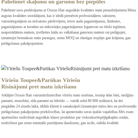
Palieliniet skaļumu un garumu bez piepūles
Palieliniet savu piedāvājumu ar Ouxun Hair augstākās kvalitātes matu pieaudzējumiem.Mūsu
augstas kvalitātes izstrādājumi, kas ir ideāli piemēroti profesionāļiem, saloniem,
vairumtirgotājiem un tiešsaistes pārdevējiem, ietver audu pagarinājumus, līmlentes,
pagarinājumus ar keratīnu un mikroriņķu pagarinājumus.Izgatavots no ētiski iegūtiem,
neapstrādātiem matiem, izvēlieties kādu no valkāšanai gataviem matiem vai pielāgojiet,
izmantojot bezmaksas matu paraugus, zemu MOQ un elastīgas iespējas gan krājuma, gan
pielāgošanas pakalpojumiem.
Vīriešu Toupee&Parūkas Vīriešu
Risinājumi pret matu izkrišanu
Atklājiet Ouxun Hair vairumtirdzniecības vīriešu matu sistēmas, tostarp ādas bāzi, mežģīņu
pamatni, monobāzi, zīda pamatni un hibrīdu — ​​vairāk nekā 80 000 noliktavā, lai ātri
piegādātu 24 stundu laikā, tiklīdz klienti ir samaksājuši.Izmantojiet mūsu ātro un profesionālo
pielāgošanas pakalpojumu priekšrocības, lai apmierinātu savas īpašās vajadzības.Mēs esam
apņēmušies nodrošināt augstākās klases produktus par viskonkurētspējīgākajām cenām,
nodrošinot gan zemu minimālo pasūtījuma daudzumu, gan izcilu, stabilu kvalitāti.