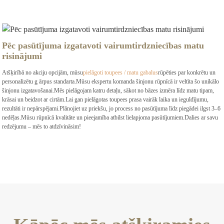
Pēc pasūtījuma izgatavoti vairumtirdzniecības matu
risinājumi
Atšķirībā no akciju opcijām, mūsu
pielāgoti toupees / matu gabalus
rūpēties par konkrētu un
personalizētu g ārpus standarta.Mūsu ekspertu komanda šinjonu rūpnīcā ir veltīta šo unikālo
šinjonu izgatavošanai.Mēs pielāgojam katru detaļu, sākot no bāzes izmēra līdz matu tipam,
krāsai un beidzot ar cirtām.Lai gan pielāgotas toupees prasa vairāk laika un ieguldījumu,
rezultāti ir nepārspējami.Plānojiet uz priekšu, jo process no pasūtījuma līdz piegādei ilgst 3–6
nedēļas.Mūsu rūpnīcā kvalitāte un pieejamība atbilst lielapjoma pasūtījumiem.Dalies ar savu
redzējumu – mēs to atdzīvināsim!