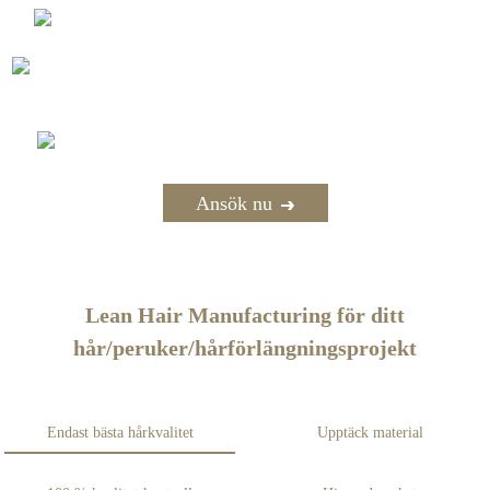
Lås upp premium grossistpriser
Ta emot specialerbjudanden
på beställning
Få tillgång till produktexperter
Ansök nu
Lean Hair Manufacturing för ditt
hår/peruker/hårförlängningsprojekt
Endast bästa hårkvalitet
Upptäck material