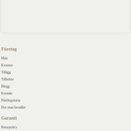
Företag
Män
Kvinnor
Tillägg
Tillbehör
Blogg
Kontakt
Hårfärgskarta
Hur man beställer
Garanti
Returpolicy