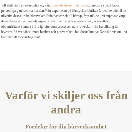
Till skillnad från aktieoptioner, vår
anpassade tupéer/hårstycken
tillgodose specifika och
personliga g utöver standarden.Vårt expertteam på hårstyckesfabriken är dedikerade till att
tillverka dessa unika hårstycken.Från basstorlek till hårtyp, färg till lock, vi anpassar varje
detalj.Även om anpassade tupéer kräver mer tid och investeringar, är resultaten
oöverträffade.Planera i förväg, eftersom processen tar 3-6 veckor från beställning till
leverans.På vår fabrik möts kvalitet och prisvärdhet i bulkbeställningar.Dela din vision – vi
kommer att förverkliga den!
Varför vi skiljer oss från
andra
Fördelar för din hårverksamhet