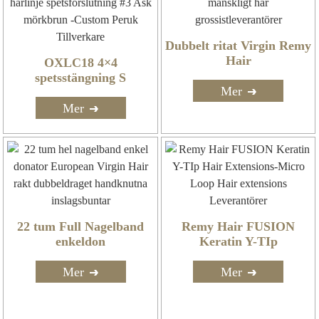
Dubbelt ritat Virgin Remy
Hair
OXLC18 4×4
spetsstängning S
Mer
Mer
22 tum Full Nagelband
Remy Hair FUSION
enkeldon
Keratin Y-TIp
Mer
Mer