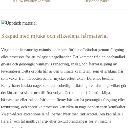
100 % kvalitetskontroll
Hisnande paket
Skapad med mjuka och silkeslena hårmaterial
Virgin hair är naturligt människohår som förblir oförändrat genom färgning
eller processer för att avlägsna nagelbanden.Det kommer från en obehandlad
givare och genomgår vanligtvis rengöring, inslag och återförsäljning av
leverantörer.Detta orörda hår är den ultimata kvaliteten, som efterliknar hår
som växer från hårbotten och är mycket eftertraktat. Däremot behåller
Remy-håret intakta nagelband och enhetlig inriktning i en riktning, vilket gör
det lätt att trassla ut och tillföra volym.Det kommer från mänskliga
hästsvansar eller rakade hårbotten.Remy hår kan ha genomgått färgning eller
texturering, och specifika processer kan rikta in nagelbanden utan kemikalier.
Virgin-hårets exceptionella hållbarhet lyser med rätt skötsel.Den kan hålla i
flera år och tål måttliga färg- eller texturförändringar för att matcha