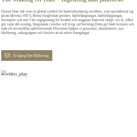
Ouxun Hair står som en global symbol för hantverksmässig excellens, som specialiserat sig
på att tillverka 100 % Remy/Jungfruhår peruker, hårförlängningar, hårförlängningar,
herrtupéer och mer.Vårt engagemang för kvalitet och noggrant hantverk skiljer oss åt, vilket
gör varje del osynlig, fängslande i rörelse och lyxig vid beröring.Detta ger både kvinnor och
män ett oöverträffat självförtroende.Dessutom hjälper vi grossister, distributörer, nya
hårföretag, salongsägare och frisörer att nå större framgångar.
Få Igång Ditt Hårföretag
Bli en exklusiv grossist hos oss
Varför välja oss?