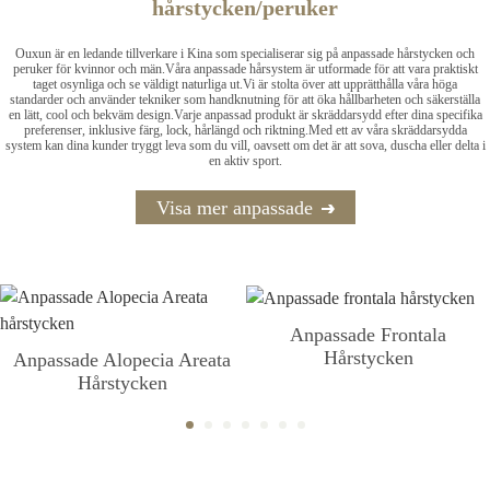
hårstycken/peruker
Ouxun är en ledande tillverkare i Kina som specialiserar sig på anpassade hårstycken och
peruker för kvinnor och män.Våra anpassade hårsystem är utformade för att vara praktiskt
taget osynliga och se väldigt naturliga ut.Vi är stolta över att upprätthålla våra höga
standarder och använder tekniker som handknutning för att öka hållbarheten och säkerställa
en lätt, cool och bekväm design.Varje anpassad produkt är skräddarsydd efter dina specifika
preferenser, inklusive färg, lock, hårlängd och riktning.Med ett av våra skräddarsydda
system kan dina kunder tryggt leva som du vill, oavsett om det är att sova, duscha eller delta i
en aktiv sport.
Visa mer anpassade
Anpassade Frontala
Hårstycken
Anpassade Alopecia Areata
Hårstycken