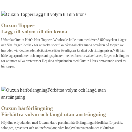
Ouxun Topper
Lägg till volym till din krona
Utforska Ouxun Hair's Hair Toppers Wholesale-kollektion med över 8 000 stycken i lager
och 50+ färger.Idealisk för att täcka specifika håravfall eller tunna områden på toppen av
huvudet, vår dedikerade fabrik säkerställer överlägsen kvalitet och rimliga priser.Välj från
både lagerprodukter och anpassningstjänster, med ett brett urval av baser, färger och längder
för att möta olika preferenser.Höj dina erbjudanden med Ouxun Hairs omfattande urval av
hårtoppar.
Ouxun hårförlängning
Förbättra volym och längd utan ansträngning
Höj dina erbjudanden med Ouxun Hairs premium hårförlängningar.Idealiska för proffs,
salonger, grossister och onlineförsäljare, våra högkvalitativa produkter inkluderar