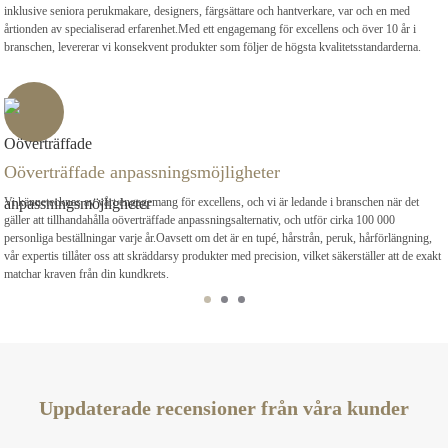
inklusive seniora perukmakare, designers, färgsättare och hantverkare, var och en med
årtionden av specialiserad erfarenhet.Med ett engagemang för excellens och över 10 år i
branschen, levererar vi konsekvent produkter som följer de högsta kvalitetsstandarderna.
Oöverträffade anpassningsmöjligheter
Vi kännetecknas av vårt engagemang för excellens, och vi är ledande i branschen när det
gäller att tillhandahålla oöverträffade anpassningsalternativ, och utför cirka 100 000
personliga beställningar varje år.Oavsett om det är en tupé, hårstrån, peruk, hårförlängning,
vår expertis tillåter oss att skräddarsy produkter med precision, vilket säkerställer att de exakt
matchar kraven från din kundkrets.
Uppdaterade recensioner från våra kunder