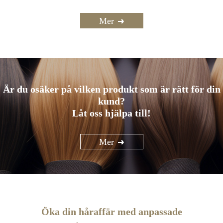
Mer
Är du osäker på vilken produkt som är rätt för din
kund?
Låt oss hjälpa till!
Mer
Öka din håraffär med anpassade