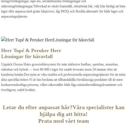
inslagsförlängningar, tape-ins, keratinbundna förlängningar och
mikroringförlängningar.Tillverkad av etiskt framställt, obearbetat hår, välj från färdigt att bära
lager eller anpassa med gratis hårprover, låg MOQ och flexibla alternativ för både lager och
anpassningstjänster.
Herr Tupé & Peruker Herr
Lösningar för håravfall
Upptäck Ouxun Hairs grossisthårsystem för män inklusive hudbas, spetsbas, monobas,
sidenbas och hybrid — över 80 000 i lager för snabb leverans inom 24 timmar efter att
kunderna betalat.Dra nytta av våra snabba och professionella anpassningstjänster för att möta
dina specifika behov.Vi är fast beslutna att tillhandahålla förstklassiga produkter till de mest
konkurrenskraftiga priserna, vilket säkerställer både låga minimibeställningskvantiteter och
överlägsen, stabil kvalitet.
Letar du efter anpassat hår?Våra specialister kan
hjälpa dig att hitta!
Prata med vårt team