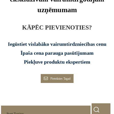
uzņēmumam
KĀPĒC PIEVIENOTIES?
Iegūstiet vislabāko vairumtirdzniecības cenu
Īpaša cena parauga pasūtījumam
Piekļuve produktu ekspertiem
Pieteikties Tagad