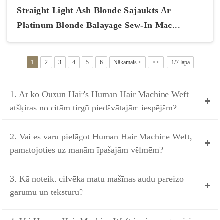
Straight Light Ash Blonde Sajaukts Ar
Platinum Blonde Balayage Sew-In Mac...
1
2
3
4
5
6
Nākamais >
>>
1/7 lapa
1. Ar ko Ouxun Hair's Human Hair Machine Weft
atšķiras no citām tirgū piedāvātajām iespējām?
2. Vai es varu pielāgot Human Hair Machine Weft,
pamatojoties uz manām īpašajām vēlmēm?
3. Kā noteikt cilvēka matu mašīnas audu pareizo
garumu un tekstūru?