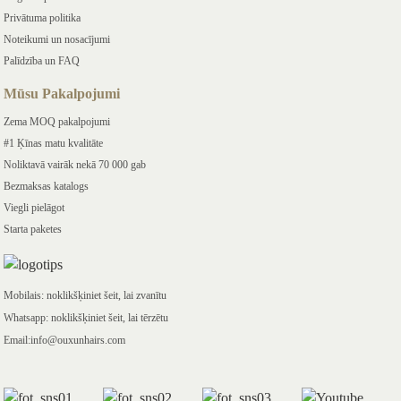
Privātuma politika
Noteikumi un nosacījumi
Palīdzība un FAQ
Mūsu Pakalpojumi
Zema MOQ pakalpojumi
#1 Ķīnas matu kvalitāte
Noliktavā vairāk nekā 70 000 gab
Bezmaksas katalogs
Viegli pielāgot
Starta paketes
Mobilais: noklikšķiniet šeit, lai zvanītu
Whatsapp: noklikšķiniet šeit, lai tērzētu
Email:info@ouxunhairs.com