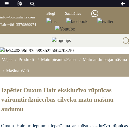
Blogi
Sazināties
info@ouxunhairs.com
Tālr.:+8613570860974
Mašīna Weft
Mājas
Produkti
Matu pieaudzēšana
Matu audu pagarināšana
Mašīna Weft
Izpētiet Ouxun Hair ekskluzīvo rūpnīcas
vairumtirdzniecības cilvēku matu mašīnu
audumu
Ouxun Hair ar lepnumu iepazīstina ar mūsu ekskluzīvo rūpnīcas