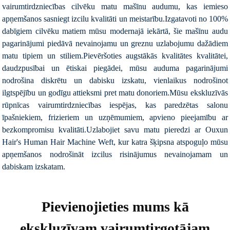
vairumtirdzniecības cilvēku matu mašīnu audumu, kas iemieso
apņemšanos sasniegt izcilu kvalitāti un meistarību.Izgatavoti no 100%
dabīgiem cilvēku matiem mūsu modernajā iekārtā, šie mašīnu audu
pagarinājumi piedāvā nevainojamu un greznu uzlabojumu dažādiem
matu tipiem un stiliem.Pievēršoties augstākās kvalitātes kvalitātei,
daudzpusībai un ētiskai piegādei, mūsu auduma pagarinājumi
nodrošina diskrētu un dabisku izskatu, vienlaikus nodrošinot
ilgtspējību un godīgu attieksmi pret matu donoriem.Mūsu ekskluzīvās
rūpnīcas vairumtirdzniecības iespējas, kas paredzētas salonu
īpašniekiem, frizieriem un uzņēmumiem, apvieno pieejamību ar
bezkompromisu kvalitāti.Uzlabojiet savu matu pieredzi ar Ouxun
Hair's Human Hair Machine Weft, kur katra šķipsna atspoguļo mūsu
apņemšanos nodrošināt izcilus risinājumus nevainojamam un
dabiskam izskatam.
Pievienojieties mums kā
ekskluzīvam vairumtirgotājam