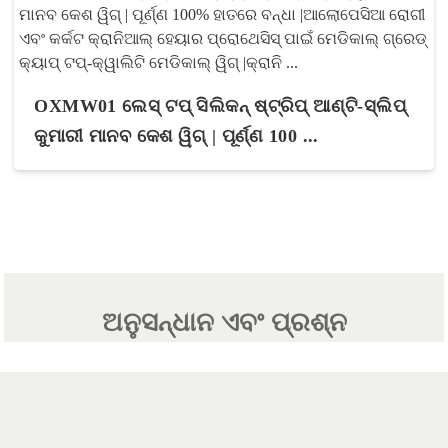
OXMW01 ଲେସ୍ ଟପ୍ ସିଲିକନ୍ ଷ୍ଟ୍ରିପ୍ ଆଣ୍ଟି-ସ୍ଲିପ୍
କୁମାରୀ ମାନବ କେଶ ୱିଗ୍ | ପୂର୍ଣ୍ଣ 100 ...
ଅନୁସନ୍ଧାନ ଏବଂ ପ୍ରଶ୍ନ