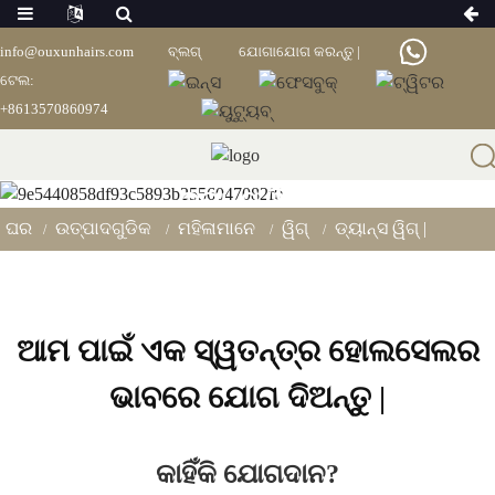
info@ouxunhairs.com
ବ୍ଲଗ୍
ଯୋଗାଯୋଗ କରନ୍ତୁ |
ଟେଲ:
+8613570860974
ଡ୍ୟାନ୍ସ ୱିଗ୍ |
ଘର
ଉତ୍ପାଦଗୁଡିକ
ମହିଳାମାନେ
ୱିଗ୍
ଡ୍ୟାନ୍ସ ୱିଗ୍ |
ଆମ ପାଇଁ ଏକ ସ୍ୱତନ୍ତ୍ର ହୋଲସେଲର
ଭାବରେ ଯୋଗ ଦିଅନ୍ତୁ |
କାହିଁକି ଯୋଗଦାନ?