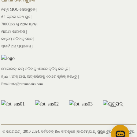
ନିମ୍ନ MOQ ସେବାଗୁଡିକ |
# 1 ଚାଇନା କେଶ ଗୁଣ |
70000pcs ରୁ ଅଧିକ ଷ୍ଟକ୍ |
ମାଗଣା କାଟାଲଗ୍ |
କଷ୍ଟମ୍ କରିବାକୁ ସହଜ |
ଷ୍ଟାର୍ଟ ଅପ୍ ପ୍ୟାକେଜ୍ |
ମୋବାଇଲ୍: କଲ୍ କରିବାକୁ ଏଠାରେ କ୍ଲିକ୍ କରନ୍ତୁ |
ହ୍ ats ାଟସ୍ ଆପ୍: ଚାଟ୍ କରିବାକୁ ଏଠାରେ କ୍ଲିକ୍ କରନ୍ତୁ |
Email:info@ouxunhairs.com
© କପିରାଇଟ୍ - 2010-2024: ସର୍ବସତ୍ତ୍ Res ସଂରକ୍ଷିତ |
ସାଇଟମ୍ୟାପ୍
,
ପୁରୁଷ ଟୁପି
,
ଫୁଲ୍ ଲେସ୍ ଟୁପି