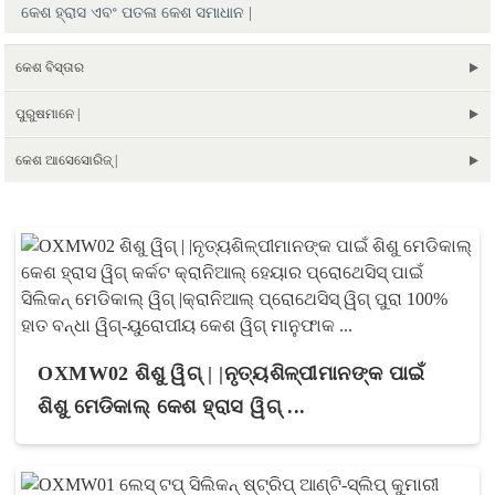
କେଶ ହ୍ରାସ ଏବଂ ପତଳା କେଶ ସମାଧାନ |
କେଶ ବିସ୍ତାର
ପୁରୁଷମାନେ |
କେଶ ଆସେସୋରିଜ୍ |
OXMW02 ଶିଶୁ ୱିଗ୍ | |ନୃତ୍ୟଶିଳ୍ପୀମାନଙ୍କ ପାଇଁ
ଶିଶୁ ମେଡିକାଲ୍ କେଶ ହ୍ରାସ ୱିଗ୍ ...