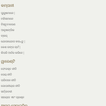
କମ୍ପାନୀ
ପୁରୁଷମାନେ |
ମହିଳାମାନେ
ବିସ୍ତୃତକରଣ
ଆନୁଷଙ୍ଗିକ
ବ୍ଲଗ୍
ଯୋଗାଯୋଗ କରନ୍ତୁ |
କେଶ ରଙ୍ଗ ଚାର୍ଟ |
କିପରି ଅର୍ଡର କରିବେ |
ୱାରେଣ୍ଟି
ଫେରସ୍ତ ନୀତି
ଦେୟ ନୀତି
ପରିବହନ ନୀତି
ଗୋପନୀୟତା ନୀତି
ସର୍ତ୍ତାବଳୀ
ସହାୟତା ଏବଂ ପ୍ରଶ୍ନ
ଆମର ସେବାଗୁଡିକ