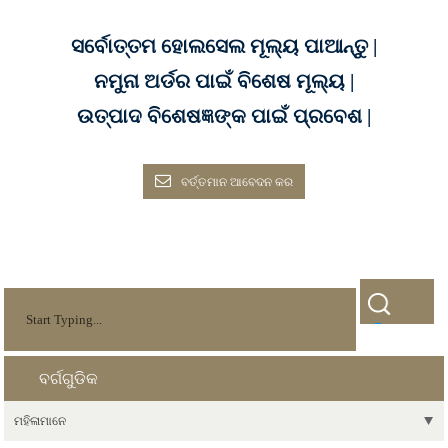
ସର୍ବୋତ୍ତମ ହୋଲସେଲ ମୂଲ୍ୟ ପାଆନ୍ତୁ |
ନମୁନା ଅର୍ଡର ପାଇଁ ବିଶେଷ ମୂଲ୍ୟ |
ଉତ୍ପାଦ ବିଶେଷଜ୍ଞଙ୍କ ପାଇଁ ପ୍ରବେଶ |
ବର୍ତ୍ତମାନ ଆବେଦନ କର
ବର୍ଗଗୁଡିକ
ମହିଳାମାନେ