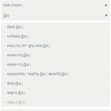
କେଶ ଟପ୍ପର |
ୱିଗ୍
ଯିହୁଦୀ ୱିଗ୍ |
ମେଡିକାଲ୍ ୱିଗ୍ |
ଲେସ୍ ଟପ୍ ଏବଂ ଫୁଲ୍ ଲେସ୍ ୱିଗ୍ |
ରେଶମ ଟପ୍ ୱିଗ୍ |
ମୋନୋ ଟପ୍ ୱିଗ୍ |
ବ୍ୟାଣ୍ଡଫଲ୍ / ଆକ୍ଟିଭ୍ ୱିଗ୍ / ସ୍ପୋର୍ଟସ୍ ୱିଗ୍ |
କିଡ୍ସ ୱିଗ୍ |
କଷ୍ଟମ୍ ୱିଗ୍ |
ଡ୍ୟାନ୍ସ ୱିଗ୍ |