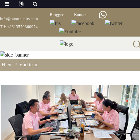
Blogger
Kontakt
info@ouxunhairs.com
Tlf: +8613570860974
Vårt Team
Hjem
Vårt team