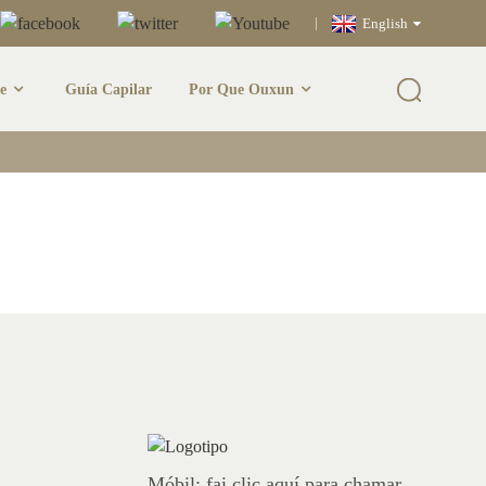
English
e
Guía Capilar
Por Que Ouxun
elo
Móbil: fai clic aquí para chamar