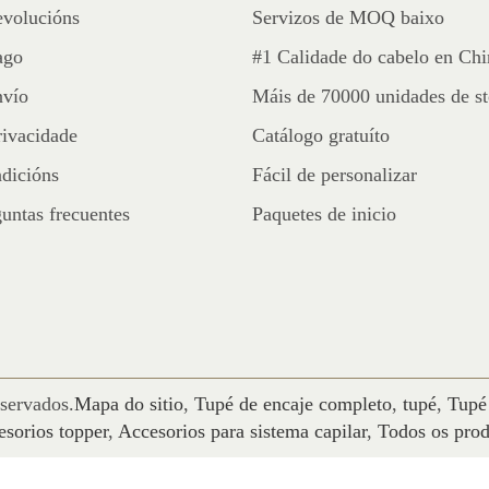
evolucións
Servizos de MOQ baixo
ago
#1 Calidade do cabelo en Chi
nvío
Máis de 70000 unidades de s
rivacidade
Catálogo gratuíto
dicións
Fácil de personalizar
untas frecuentes
Paquetes de inicio
servados.
Mapa do sitio
,
Tupé de encaje completo
,
tupé
,
Tupé
sorios topper
,
Accesorios para sistema capilar
,
Todos os prod