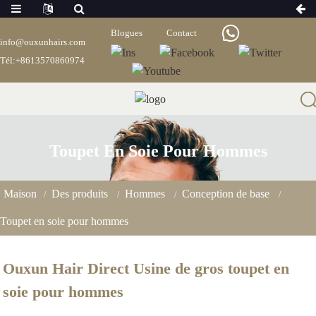
Blogues
Contact
info@ouxunhairs.com
Tél:+8613570860974
Toupet En Soie Pour Hommes
Maison
Des produits
Hommes
Conception de base
Toupet en soie pour hommes
Ouxun Hair Direct Usine de gros toupet en
soie pour hommes