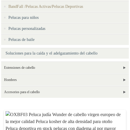
BandFall /Pelucas Activas/Pelucas Deportivas
Pelucas para niños
Pelucas personalizadas
Pelucas de baile
Soluciones para la caída y el adelgazamiento del cabello
Extensiones de cabello
Hombres
Accesorios para el cabello