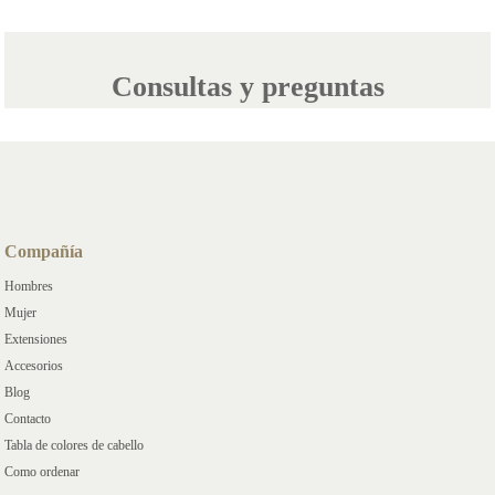
Consultas y preguntas
Compañía
Hombres
Mujer
Extensiones
Accesorios
Blog
Contacto
Tabla de colores de cabello
Como ordenar