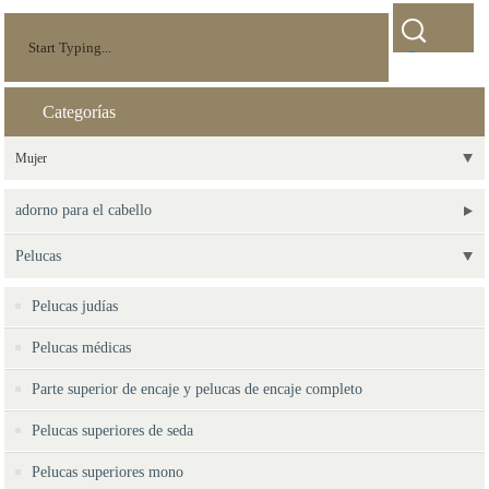
Categorías
Mujer
adorno para el cabello
Pelucas
Pelucas judías
Pelucas médicas
Parte superior de encaje y pelucas de encaje completo
Pelucas superiores de seda
Pelucas superiores mono