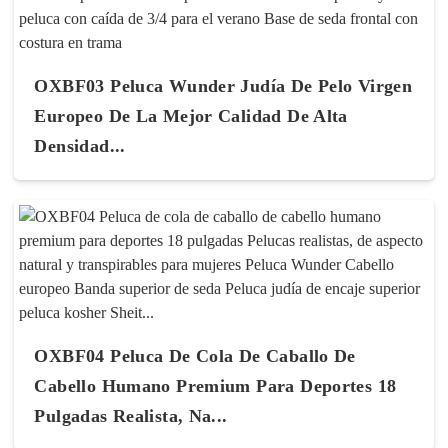
OXBF03 Peluca Wunder Judía De Pelo Virgen
Europeo De La Mejor Calidad De Alta
Densidad...
OXBF04 Peluca De Cola De Caballo De
Cabello Humano Premium Para Deportes 18
Pulgadas Realista, Na...