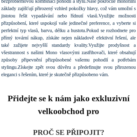
bezproblémovou kombinaci pohodlí a stylu.Naše pokročilé monofilní
základy zajišťují přirozený vzhled pokožky hlavy, což vám umožní s
jistotou řešit vypadávání nebo řídnutí vlasů.Využijte možnosti
přizpůsobení, které uspokojí vaše jedinečné preference, a vyberte si
perfektní typ vlasů, barvu, délku a hustotu.Pokud se rozhodnete pro
přímý tovární nákup, získáte nejen nákladově efektivní řešení, ale
také zažijete nejvyšší standardy kvality.Využijte prodyšnost a
všestrannost s našimi Mono vlasovými zastřihovači, které obsahují
způsoby připevnění přizpůsobené vašemu pohodlí a potřebám
stylingu.Získejte zpět svou důvěru a předefinujte svou přirozenou
eleganci s řešením, které je skutečně přizpůsobeno vám.
Přidejte se k nám jako exkluzivní
velkoobchod pro
PROČ SE PŘIPOJIT?