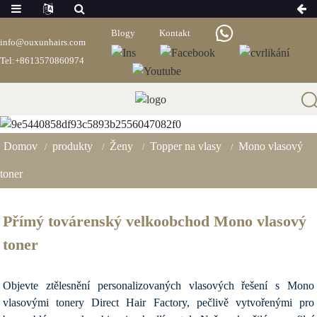
Blogy
Kontakt
info@ouxunhairs.com
Tel:+8613570860974
Mono Vlasový Toner
Domov
produkty
Ženy
Topper na vlasy
Mono vlasový
toner
Přímý továrenský velkoobchod Mono vlasový
toner
Objevte ztělesnění personalizovaných vlasových řešení s Mono
vlasovými tonery Direct Hair Factory, pečlivě vytvořenými pro