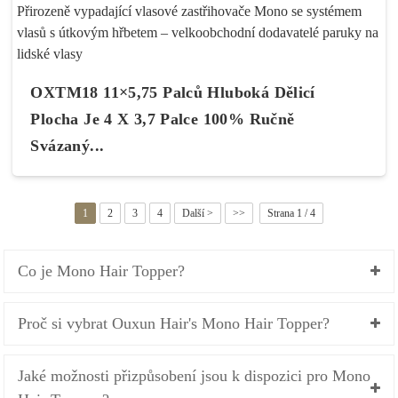
OXTM18 11×5,75 Palců Hluboká Dělicí
Plocha Je 4 X 3,7 Palce 100% Ručně
Svázaný...
1
2
3
4
Další >
>>
Strana 1 / 4
Co je Mono Hair Topper?
Proč si vybrat Ouxun Hair's Mono Hair Topper?
Jaké možnosti přizpůsobení jsou k dispozici pro Mono