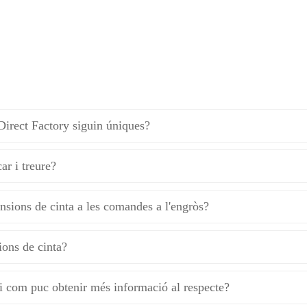
Direct Factory siguin úniques?
ar i treure?
tensions de cinta a les comandes a l'engròs?
sions de cinta?
 i com puc obtenir més informació al respecte?