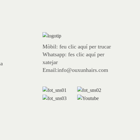
Mòbil: feu clic aquí per trucar
Whatsapp: fes clic aquí per
xatejar
na
Email:info@ouxunhairs.com