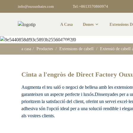
info@ouxunhairs.com
Tel:+8613570860974
A Casa
Dones
Extensions D
Extensió 
a casa
Productes
Extensions de cabell
Extensió de cabell 
Cinta a l'engròs de Direct Factory Oux
Augmenta el teu saló o negoci de bellesa amb les extensions
garanteixen un aspecte perfecte i luxós.Dissenyades per a una 
prioritzem la satisfacció del client, oferint un servei excel·
adhesiva són l'opció ideal per a una solució rendible i elega
als vostres clients.