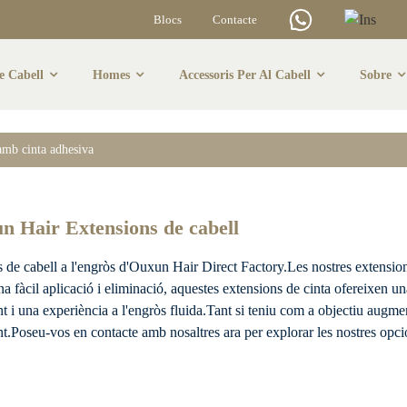
Blocs
Contacte
e Cabell
Homes
Accessoris Per Al Cabell
Sobre
De Cabell Amb Cint
amb cinta adhesiva
un Hair Extensions de cabell
 de cabell a l'engròs d'Ouxun Hair Direct Factory.Les nostres extensio
fàcil aplicació i eliminació, aquestes extensions de cinta ofereixen una 
lent i una experiència a l'engròs fluida.Tant si teniu com a objectiu augme
nt.Poseu-vos en contacte amb nosaltres ara per explorar les nostres opci